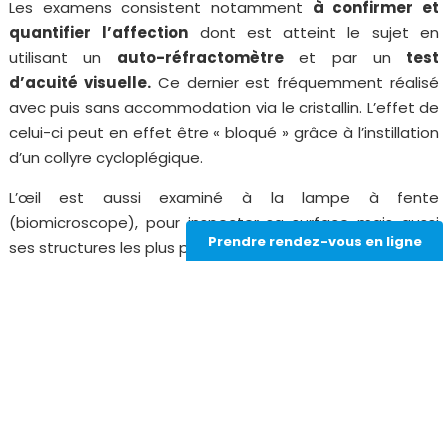
Les examens consistent notamment
à confirmer et
quantifier
l’affection
dont est atteint le sujet en
utilisant un
auto-réfractomètre
et par un
test
d’acuité visuelle.
Ce dernier est fréquemment réalisé
avec puis sans accommodation via le cristallin. L’effet de
celui-ci peut en effet être « bloqué » grâce à l’instillation
d’un collyre cycloplégique.
L’œil est aussi examiné à la lampe à fente
(biomicroscope), pour inspecter sa surface mais aussi
Prendre rendez-vous en ligne
ses structures les plus profondes.
Une étude précise de l’état de la cornée
(topographie
et tomographie)
, de son épaisseur et des variations de
celle-ci sur l’ensemble de sa surface est aussi
nécessaire.
La
résistance biomécanique cornéenne
est aussi
mesurée.