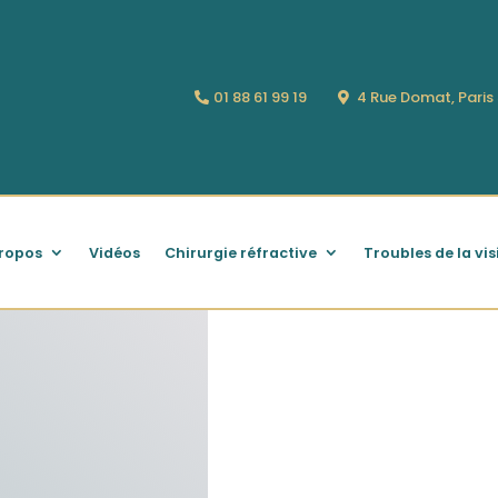
01 88 61 99 19
4 Rue Domat, Pari
ropos
Vidéos
Chirurgie réfractive
Troubles de la vis