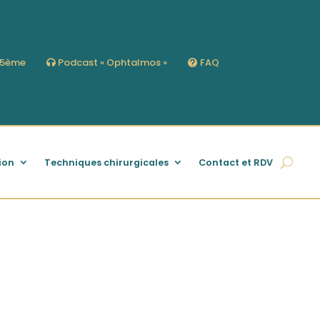
s 5ème
Podcast « Ophtalmos »
FAQ
ion
Techniques chirurgicales
Contact et RDV