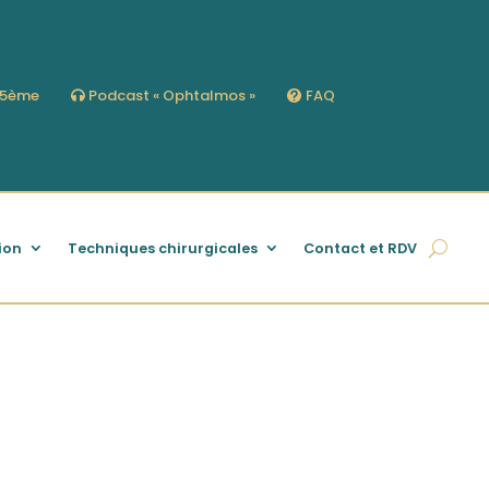
s 5ème
Podcast « Ophtalmos »
FAQ
ion
Techniques chirurgicales
Contact et RDV