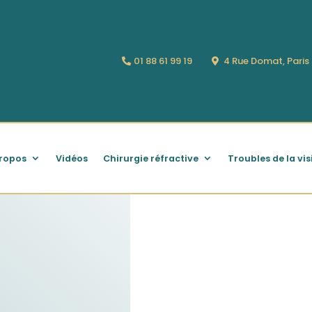
01 88 61 99 19
4 Rue Domat, Pari
ropos
Vidéos
Chirurgie réfractive
Troubles de la vis