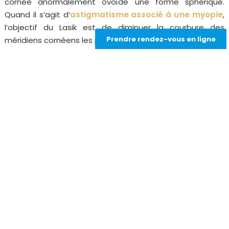
cornée anormalement ovoïde une forme sphérique.
Quand il s’agit d’
astigmatisme associé à une myopie
,
l’objectif du Lasik est de diminuer la courbure des
Prendre rendez-vous en ligne
méridiens cornéens les plus cambrés.
A l’inverse, si c’est un
astigmatisme associé à de
l’hypermétropie
, ce sont alors les méridiens de la
cornée les moins courbés qui sont traités, pour les rendre
plus bombés. Dans les deux cas, cela rend le traitement
de l’astigmatisme au
Lasik
plus complexe que celui
d’une simple myopie ou hypermétropie et la bonne
orientation du faisceau laser pour travailler sur les
méridiens requis est essentielle.
A QUI S’ADRESSE LE LASIK POUR
CORRIGER L’ASTIGMATISME ?