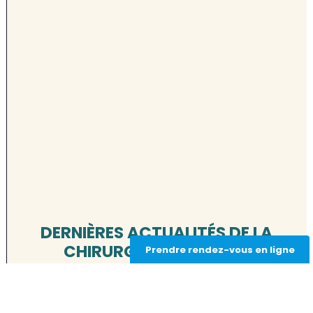
DERNIÈRES ACTUALITÉS DE LA
CHIRURGIE RÉFRACTIVE
Prendre rendez-vous en ligne