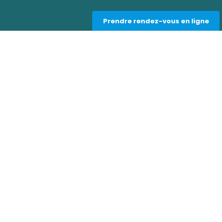
Prendre rendez-vous en ligne
s
Liens utiles
Contact et RDV en ligne
À propos
Blog