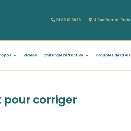
01 88 61 99 19
4 Rue Domat, Pari
ropos
Vidéos
Chirurgie réfractive
Troubles de la vis
 pour corriger