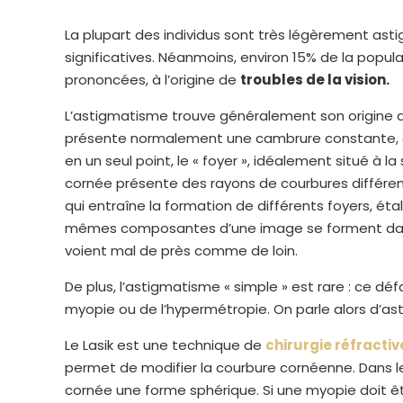
La plupart des individus sont très légèrement ast
significatives. Néanmoins, environ 15% de la popul
prononcées, à l’origine de
troubles de la vision.
L’astigmatisme trouve généralement son origine d
présente normalement une cambrure constante, ce
en un seul point, le « foyer », idéalement situé à la
cornée présente des rayons de courbures différent
qui entraîne la formation de différents foyers, étalé
mêmes composantes d’une image se forment dans 
voient mal de près comme de loin.
De plus, l’astigmatisme « simple » est rare : ce déf
myopie ou de l’hypermétropie. On parle alors d’
Le Lasik est une technique de
chirurgie réfractiv
permet de modifier la courbure cornéenne. Dans le
cornée une forme sphérique. Si une myopie doit êtr