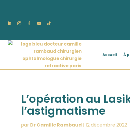
Accueil
À p
L’opération au Lasik
l’astigmatisme
par
Dr Camille Rambaud
|
12 décembre 2022