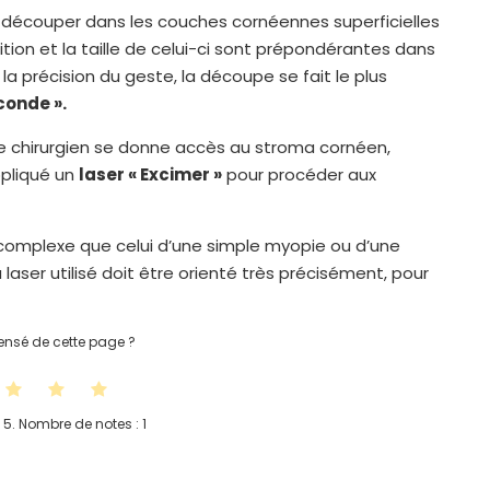
 découper dans les couches cornéennes superficielles
ition et la taille de celui-ci sont prépondérantes dans
la précision du geste, la découpe se fait le plus
conde ».
, le chirurgien se donne accès au stroma cornéen,
ppliqué un
laser « Excimer »
pour procéder aux
 complexe que celui d’une simple myopie ou d’une
ser utilisé doit être orienté très précisément, pour
nsé de cette page ?
 5. Nombre de notes :
1