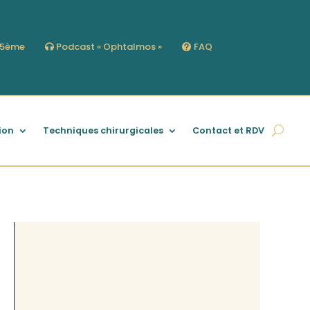
s 5ème
Podcast « Ophtalmos »
FAQ
ion
Techniques chirurgicales
Contact et RDV