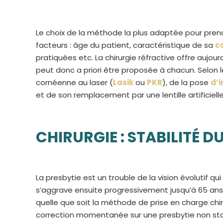
Le choix de la méthode la plus adaptée pour pre
facteurs : âge du patient, caractéristique de sa
c
pratiquées etc. La chirurgie réfractive offre aujo
peut donc a priori être proposée à chacun. Selon l
cornéenne au laser (
Lasik
ou
PKR
), de la pose
d’
et de son remplacement par une lentille artificielle
CHIRURGIE : STABILITÉ D
La presbytie est un trouble de la vision évolutif q
s’aggrave ensuite progressivement jusqu’à 65 ans e
quelle que soit la méthode de prise en charge chir
correction momentanée sur une presbytie non stabil