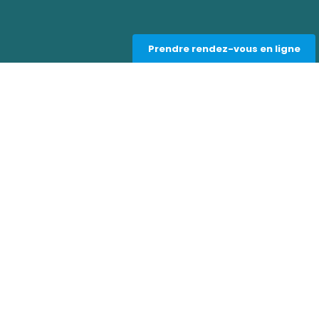
Prendre rendez-vous en ligne
s
Liens utiles
Contact et RDV en ligne
À propos
Blog