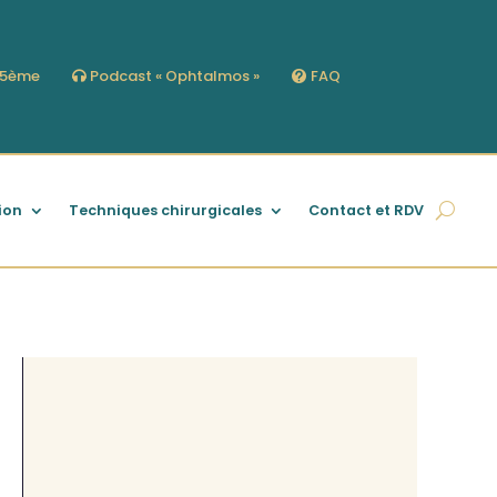
s 5ème
Podcast « Ophtalmos »
FAQ
ion
Techniques chirurgicales
Contact et RDV