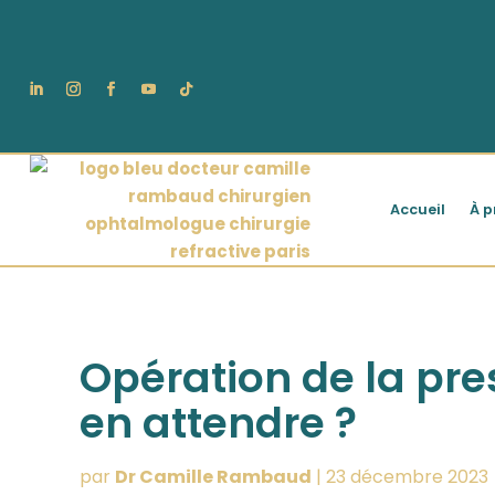
Accueil
À p
Opération de la pres
en attendre ?
par
Dr Camille Rambaud
|
23 décembre 2023