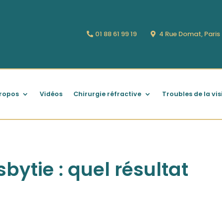
01 88 61 99 19
4 Rue Domat, Pari
ropos
Vidéos
Chirurgie réfractive
Troubles de la vis
bytie : quel résultat