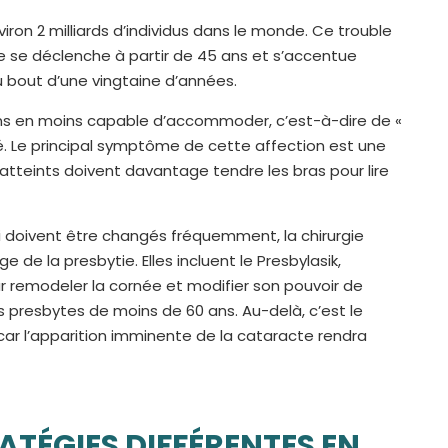
iron 2 milliards d’individus dans le monde. Ce trouble
 Elle se déclenche à partir de 45 ans et s’accentue
u bout d’une vingtaine d’années.
 moins en moins capable d’accommoder, c’est-à-dire de «
é. Le principal symptôme de cette affection est une
ts atteints doivent davantage tendre les bras pour lire
i doivent être changés fréquemment, la chirurgie
e de la presbytie. Elles incluent le Presbylasik,
our remodeler la cornée et modifier son pouvoir de
 presbytes de moins de 60 ans. Au-delà, c’est le
car l’apparition imminente de la cataracte rendra
RATÉGIES DIFFÉRENTES EN