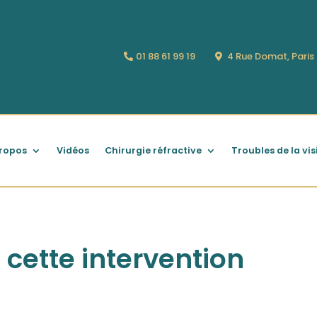
01 88 61 99 19
4 Rue Domat, Pari
ropos
Vidéos
Chirurgie réfractive
Troubles de la vis
e cette intervention