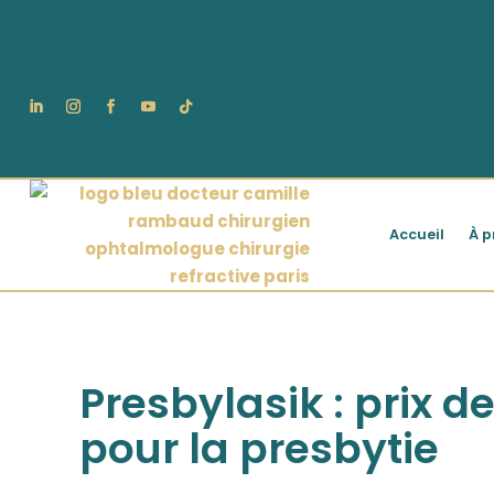
Accueil
À p
Presbylasik : prix d
pour la presbytie