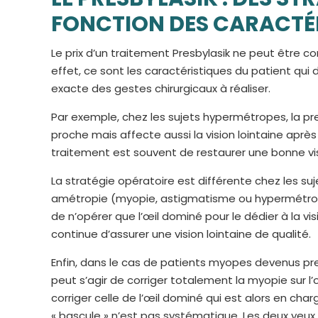
FONCTION DES CARACTÉR
Le prix d’un traitement Presbylasik ne peut être c
effet, ce sont les caractéristiques du patient qui
exacte des gestes chirurgicaux à réaliser.
Par exemple, chez les sujets hypermétropes, la pr
proche mais affecte aussi la vision lointaine après
traitement est souvent de restaurer une bonne vis
La stratégie opératoire est différente chez les s
amétropie (myopie, astigmatisme ou hypermétropie)
de n’opérer que l’œil dominé pour le dédier à la vis
continue d’assurer une vision lointaine de qualité.
Enfin, dans le cas de patients myopes devenus pre
peut s’agir de corriger totalement la myopie sur l’œ
corriger celle de l’œil dominé qui est alors en cha
« bascule » n’est pas systématique. Les deux yeux 