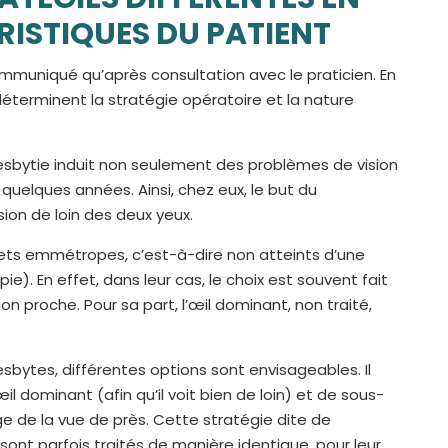
ISTIQUES DU PATIENT
ommuniqué qu’après consultation avec le praticien. En
 déterminent la stratégie opératoire et la nature
esbytie induit non seulement des problèmes de vision
 quelques années. Ainsi, chez eux, le but du
ion de loin des deux yeux.
ujets emmétropes, c’est-à-dire non atteints d’une
. En effet, dans leur cas, le choix est souvent fait
ion proche. Pour sa part, l’œil dominant, non traité,
sbytes, différentes options sont envisageables. Il
il dominant (afin qu’il voit bien de loin) et de sous-
rge de la vue de près. Cette stratégie dite de
sont parfois traités de manière identique, pour leur