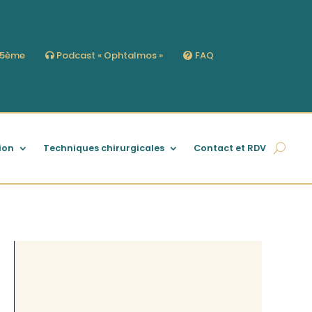
s 5ème
Podcast « Ophtalmos »
FAQ
ion
Techniques chirurgicales
Contact et RDV