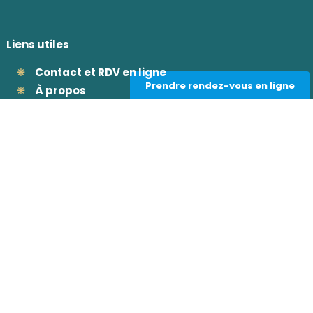
Liens utiles
Contact et RDV en ligne
Prendre rendez-vous en ligne
À propos
Blog
Mentions légales
|
Cookies
Copyright Dr Camille Rambaud |
WKDO ©>